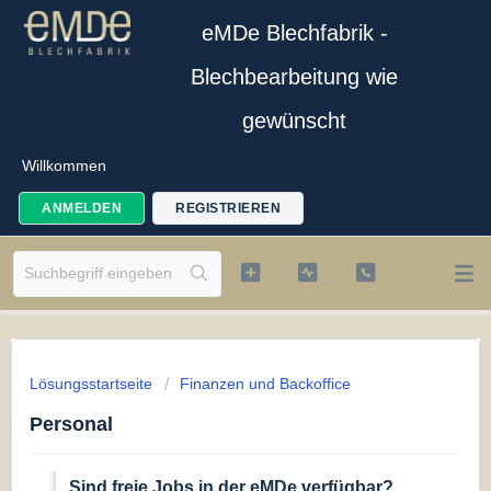
eMDe Blechfabrik -
Blechbearbeitung wie
gewünscht
Willkommen
ANMELDEN
REGISTRIEREN
Lösungsstartseite
Finanzen und Backoffice
Personal
Sind freie Jobs in der eMDe verfügbar?