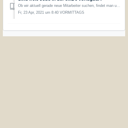
Ob wir aktuell gerade neue Mitarbeiter suchen, findet man unter folgendem Link: https://www.emde-blechfabrik.ch/unternehmen/jobs
Fr, 23 Apr, 2021 um 8:40 VORMITTAGS