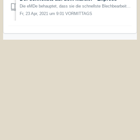
Die eMDe behauptet, dass sie die schnellste Blechbearbeitung-Firma seien. Das ist nur möglich, weil wir versuchen, jeden Tag, das angefallene Geschäft sofor...
Fr, 23 Apr, 2021 um 9:01 VORMITTAGS