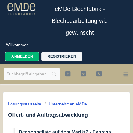
eMDe Blechfabrik -
Blechbearbeitung wie
gewünscht
Willkommen
ANMELDEN
REGISTRIEREN
Lösungsstartseite
Unternehmen eMDe
Offert- und Auftragsabwicklung
Der schnellste auf dem Martkt? - Express